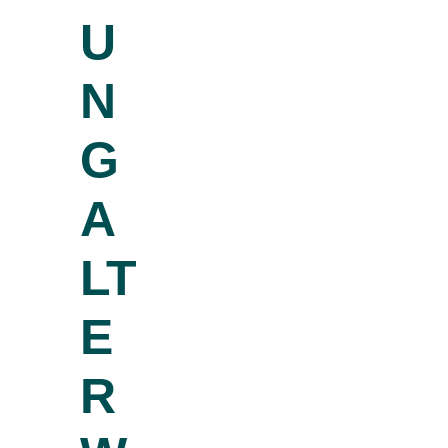
U
N
G
A
LT
E
R