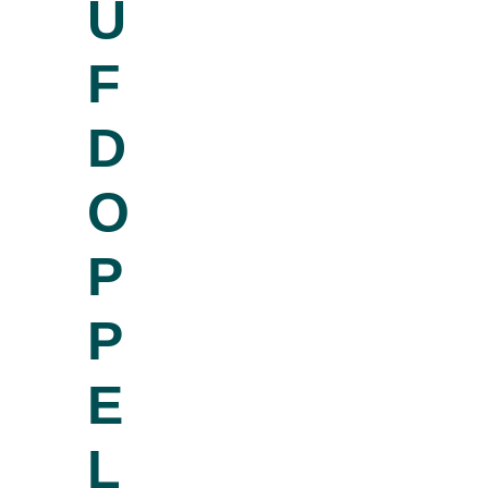
U
F
D
O
P
P
E
L