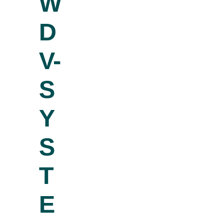
W
D
V-
S
Y
S
T
E