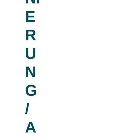
E
R
U
N
G
/
A